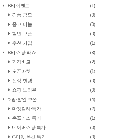
[BB] 이벤트
(1)
경품·공모
(0)
중고·나눔
(0)
할인·쿠폰
(0)
추천·가입
(1)
[BB] 쇼핑·라쇼
(3)
가격비교
(2)
오픈마켓
(1)
신상·핫템
(0)
쇼핑·노하우
(0)
쇼핑·할인·쿠폰
(4)
마켓컬리·특가
(2)
홈플러스·특가
(1)
네이버쇼핑·특가
(0)
G마켓,옥션·특가
(0)