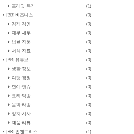
프레딧·특가
(1)
[BB] 비즈니스
(0)
경제·경영
(0)
재무·세무
(0)
법률·자문
(0)
서식·자료
(0)
[BB] 유튜브
(0)
생활·정보
(0)
여행·캠핑
(0)
연예·핫슈
(0)
요리·먹방
(0)
음악·라방
(0)
정치·시사
(0)
제품·리뷰
(0)
[BB] 인챈트리스
(1)