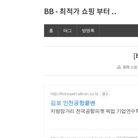
BB - 최적가 쇼핑 부터 ..
홈
태그
방명록
[
[BB] 
http://koreaaircallvan.co.kr
광고
김포 인천공항콜밴
지방장거리 전국공항피켓 픽업 기업연수