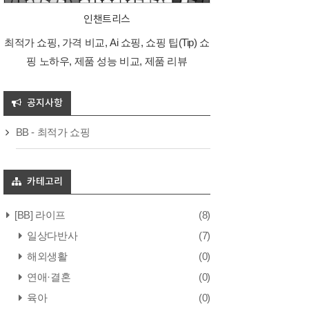
인챈트리스
최적가 쇼핑, 가격 비교, Ai 쇼핑, 쇼핑 팁(Tip) 쇼
핑 노하우, 제품 성능 비교, 제품 리뷰
공지사항
BB - 최적가 쇼핑
카테고리
[BB] 라이프
(8)
일상다반사
(7)
해외생활
(0)
연애·결혼
(0)
육아
(0)