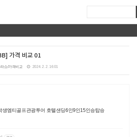
BB] 가격 비교 01
쇼핑·라쇼/가격비교
2024. 2. 2. 16:01
학생엠티골프관광투어 호텔샌딩6인9인15인승탑승