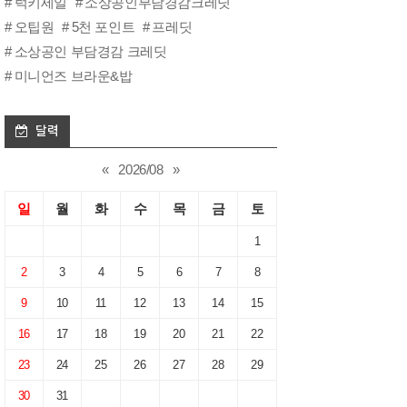
럭키세일
소상공인부담경감크레딧
오팁원
5천 포인트
프레딧
소상공인 부담경감 크레딧
미니언즈 브라운&밥
달력
«
2026/08
»
일
월
화
수
목
금
토
1
2
3
4
5
6
7
8
9
10
11
12
13
14
15
16
17
18
19
20
21
22
23
24
25
26
27
28
29
30
31