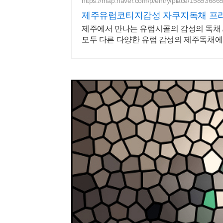
https://map.naver.com/p/entry/place/15893686
제주유럽코티지감성 자쿠지독채 프라
제주에서 만나는 유럽시골의 감성의 독채 
모두 다른 다양한 유럽 감성의 제주독채
베큐