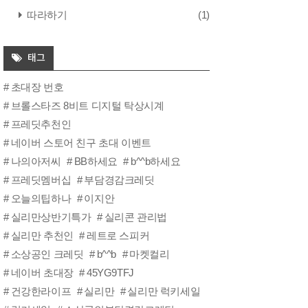
따라하기
(1)
태그
초대장 번호
브롤스타즈 8비트 디지털 탁상시계
프레딧추천인
네이버 스토어 친구 초대 이벤트
나의아저씨
BB하세요
b^^b하세요
프레딧멤버십
부담경감크레딧
오늘의팁하나
이지안
실리만상반기특가
실리콘 관리법
실리만 추천인
레트로 스피커
소상공인 크레딧
b^^b
마켓컬리
네이버 초대장
45YG9TFJ
건강한라이프
실리만
실리만 럭키세일