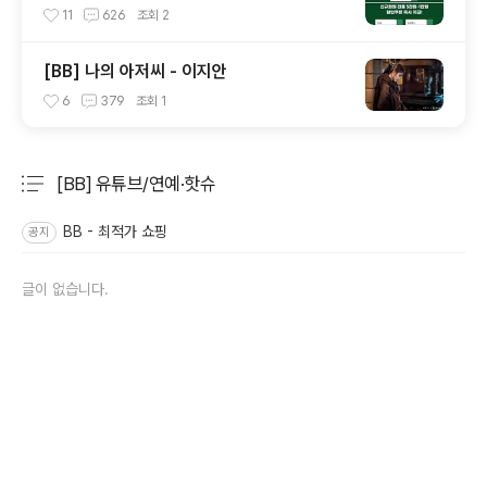
- 프레딧추천인(zepeto)
11
626
조회
2
[BB] 나의 아저씨 - 이지안
6
379
조회
1
[BB] 유튜브/연예·핫슈
분류 전체보기
주요 글 목록
BB - 최적가 쇼핑
공지
글이 없습니다.